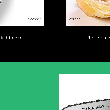
Nachher
Vorher
ktbildern
Retuschi