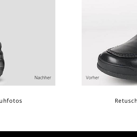
Nachher
Vorher
uhfotos
Retusc