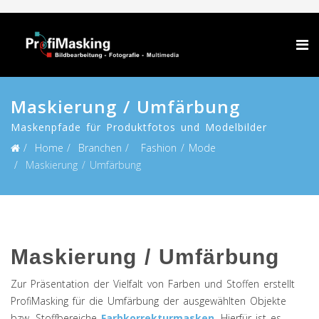
Maskierung / Umfärbung
Maskenpfade für Produktfotos und Modelbilder
Home
Branchen
Fashion / Mode
Maskierung / Umfärbung
Maskierung / Umfärbung
Zur Präsentation der Vielfalt von Farben und Stoffen erstellt
ProfiMasking für die Umfärbung der ausgewählten Objekte
bzw. Stoffbereiche
Farbkorrekturmasken
. Hierfür ist es