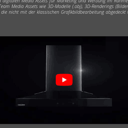
igitalen Media Assets für Marketing und Werbung im Rahmen 
 Team Media Assets wie 3D-Modelle (.obj), 3D-Renderings (Bild
 die nicht mit der klassischen Grafikbildbearbeitung abgedeck