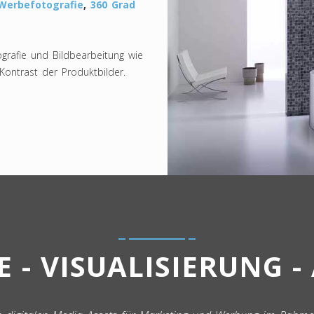
Werbefotografie
,
360 Grad
grafie und Bildbearbeitung wie
 Kontrast der Produktbilder.
 - VISUALISIERUNG 