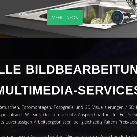
MEHR INFOS
LE BILDBEARBEITUN
MULTIMEDIA-SERVICE
er, Retuschen, Fotomontagen, Fotografie und 3D Visualisierungen / 3
spezialisiert. Wir sind der kompetente Ansprechpartner für Full-Se
s zuverlässigen Arbeitsergebnissen bei gleichzeitig fairem Preis-Leis
an und lassen Sie sich beraten. Wir erstellen maßgeschneiderte Lö