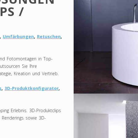
PS /
,
Umfärbungen
,
Retuschen
,
 und Fotomontagen in Top-
utsourcen Sie Ihre
ategie, Kreation und Vertrieb.
s
,
3D-Produktkonfigurator
,
ing Erlebnis. 3D-Produktclips
d Renderings sowie 3D-