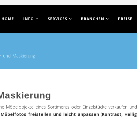
HOME
INFO
SERVICES
BRANCHEN
PREISE
er und Maskierung
 Maskierung
elne Möbelobjekte eines Sortiments oder Einzelstücke verkaufen un
e
Möbelfotos freistellen und leicht anpassen
(
Kontrast, Hellig