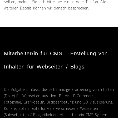
sollten, melden Sie sich bitte per e-mail oder Telefon. Alle
weiteren Details können wir danach besprechen.
Mitarbeiter/in für CMS – Erstellung von
Inhalten für Webseiten / Blogs
Die Aufgabe umfasst die selbständige Erarbeitung von Inhalten
(Texte) für Webseiten aus dem Bereich E-Commerce,
Fotografie, Grafikdesign, Bildbearbeitung und 3D Visualisierung.
Konkret sollen Texte für viele verschiedene Webseiten
(Subwebseiten / Blogartikel) erstellt und in ein CMS System