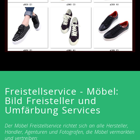
Freistellservice - Möbel:
Bild Freisteller und
Umfärbung Services
Der Möbel Freistellservice richtet sich an alle Hersteller,
Händler, Agenturen und Fotografen, die Möbel vermarkten
und vertreiben: