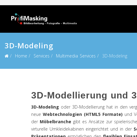
3D-Modeling
Home
Services
Multimedia Services
3D-Modeling
3D-Modellierung und 3
3D-Modeling
oder 3D-Modellierung hat in den ver
neue
Webtechnologien (HTML5 Formate)
und V
der
Möbelbranche
gibt es Ansätze zur spielerisch
virturelle Umkleidekabinen eingerichtet und in der
S
Präsentationen
ermöglichen den
flexiblen Eins