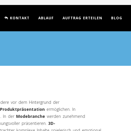
KONTAKT
ABLAUF
AUFTRAG ERTEILEN
BLOG
ondere vor dem Hintergrund der
Produktpräsentation
ermöglichen. In
. In der
Modebranche
werden zunehmend
ungsvoller präsentieren.
3D-
achter komplexe Inhalte spielerisch und emotional