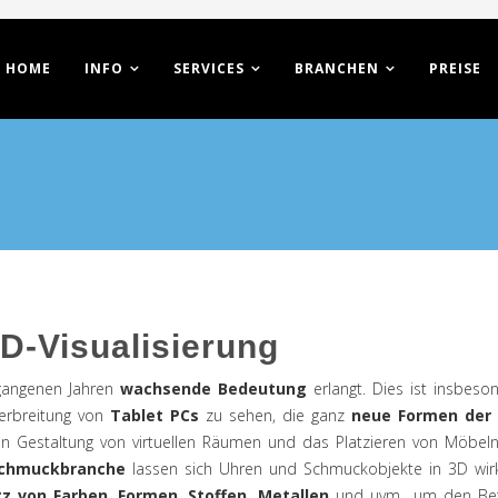
HOME
INFO
SERVICES
BRANCHEN
PREISE
D-Visualisierung
gangenen Jahren
wachsende Bedeutung
erlangt. Dies ist insbes
erbreitung von
Tablet PCs
zu sehen, die ganz
neue Formen der 
en Gestaltung von virtuellen Räumen und das Platzieren von Möbeln
chmuckbranche
lassen sich Uhren und Schmuckobjekte in 3D wirk
atz von Farben
,
Formen
,
Stoffen, Metallen
und uvm., um den Betr