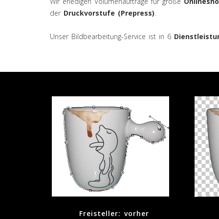
Wir erledigen Volumenaufträge für große
Onlinesh
der
Druckvorstufe (Prepress)
.
Unser Bildbearbeitung-Service ist in 6
Dienstleist
Freisteller: vorher