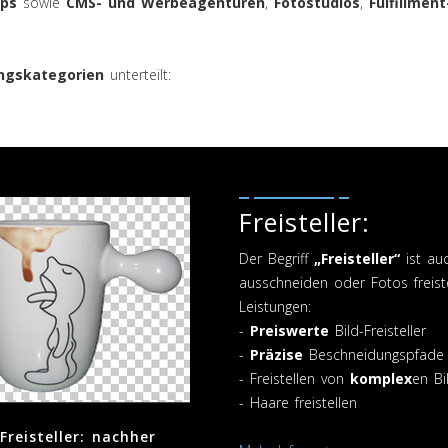
ops
sowie
CMS- und Werbeagenturen
,
Fotostudios
,
Fulfillment
ungskategorien
unterteilt:
Freisteller:
Der Begriff
„Freisteller“
ist auc
ausschneiden oder Fotos freiste
Leistungen:
-
Preiswerte
Bild-Freisteller
-
Präzise
Beschneidungspfade
- Freistellen von
komplex
en Bi
- Haare freistellen
Freisteller: nachher