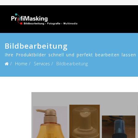
Bildbearbeitung
Ihre Produktbilder schnell und perfekt bearbeiten lassen
Home
Services
Bildbearbeitung