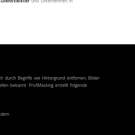
-Dienstleister
und Unternehmen in
h durch Begriffe wie Hintergrund entfernen, Bilder
llen bekannt. ProfiMasking erstellt folgende
ldern