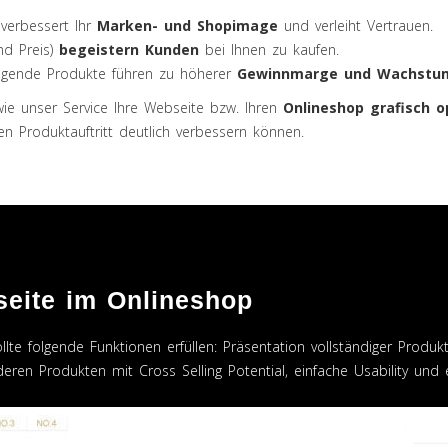
verbessert Ihr
Marken- und Shopimage
und verleiht Vertrauen.
nd Preis)
begeistern Kunden
bei Ihnen zu kaufen.
gende Produkte führen zu höherer
Gewinnmarge und Wachstu
wie unser Service Ihre Webseite bzw. Ihren
Onlineshop grafisch o
n Produktauftritt deutlich verbessern können.
seite im Onlineshop
lte folgende Funktionen erfüllen: Präsentation vollständiger Produkt
eren Produkten mit Cross Selling Potential, einfache Usability und 