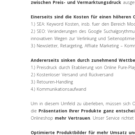
zwischen Preis- und Vermarktungsdruck
ausges
Einerseits sind die Kosten für einen höheren O
1.) SEA: Keyword Kosten, insb. fuer den Bereich Mode
2.) SEO: Veränderungen des Google Suchalgorythmu
innovativen Wegen zur Verlinkung und Seitenoptimie
3.) Newsletter, Retargeting, Affliate Marketing – K
Andererseits sinken durch zunehmend Wettbe
1.) Preisdruck durch Etablierung von Online Pure-Pla
2.) Kostenloser Versand und Rückversand
3.) Retouren-Handling
4.) Kommunikationsaufwand
Um in diesem Umfeld zu überleben, müssen sich On
die
Präsentation Ihrer Produkte ganz entsche
Onlineshop
mehr Vertrauen
. Unser Service richte
Optimierte Produktbilder für mehr Umsatz u