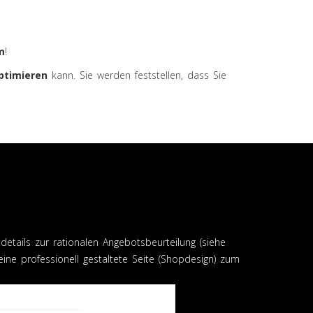
m
!
ptimieren
kann. Sie werden feststellen, dass Sie
details zur rationalen Angebotsbeurteilung (siehe
eine professionell gestaltete Seite (Shopdesign) zum