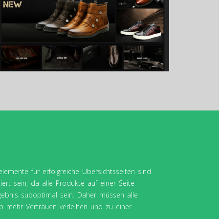
elemente für erfolgreiche Übersichtsseiten sind
ert sein, da alle Produkte auf einer Seite
gebnis suboptimal sein. Daher müssen alle
hop mehr Vertrauen verleihen und zu einer