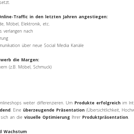
etzt.
nline-Traffic in den letzten Jahren angestiegen:
, Möbel, Elektronik, etc.
s verlangen nach
rung
ommunikation über neue Social Media Kanäle
werb die Margen:
yern (z.B. Möbel, Schmuck)
lineshops weiter differenzieren. Um
Produkte erfolgreich
im In
idend
. Eine
überzeugende Präsentation
(Übersichtlichkeit, Hochwe
t sich an die
visuelle Optimierung
Ihrer
Produktpräsentation
.
nd Wachstum