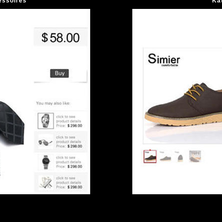
essoires
Ka