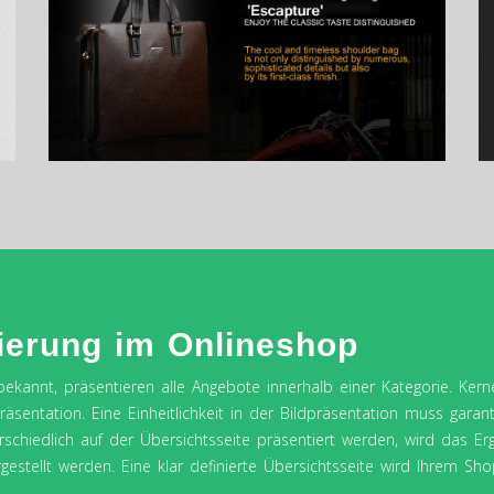
ierung im Onlineshop
bekannt, präsentieren alle Angebote innerhalb einer Kategorie. Kern
sentation. Eine Einheitlichkeit in der Bildpräsentation muss garanti
chiedlich auf der Übersichtsseite präsentiert werden, wird das Er
argestellt werden. Eine klar definierte Übersichtsseite wird Ihrem S